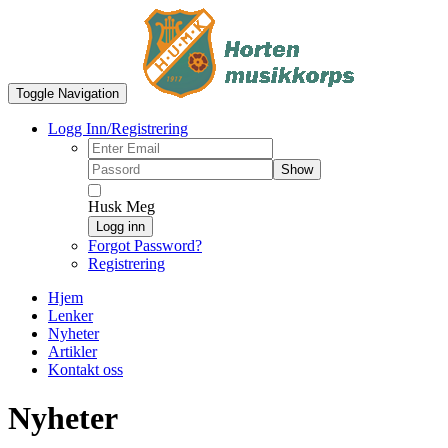
Toggle Navigation
Logg Inn/Registrering
Show
Husk Meg
Logg inn
Forgot Password?
Registrering
Hjem
Lenker
Nyheter
Artikler
Kontakt oss
Nyheter